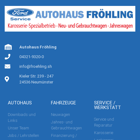
Autohaus Fröhling
04321-9320-0
info@froehling.sh
Kieler Str. 239 - 247
24536 Neumünster
AUTOHAUS
FAHRZEUGE
SERVICE /
WERKSTATT
Downloads und
Neuwagen
Service und
Links
Jahres- und
Reparatur
Unser Team
Gebrauchtwagen
Karosserie
Jobs / Lehrstellen
Finanzierung /